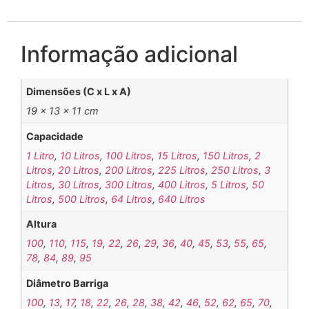
Informação adicional
Dimensões (C x L x A)
19 × 13 × 11 cm
Capacidade
1 Litro
,
10 Litros
,
100 Litros
,
15 Litros
,
150 Litros
,
2
Litros
,
20 Litros
,
200 Litros
,
225 Litros
,
250 Litros
,
3
Litros
,
30 Litros
,
300 Litros
,
400 Litros
,
5 Litros
,
50
Litros
,
500 Litros
,
64 Litros
,
640 Litros
Altura
100
,
110
,
115
,
19
,
22
,
26
,
29
,
36
,
40
,
45
,
53
,
55
,
65
,
78
,
84
,
89
,
95
Diâmetro Barriga
100
,
13
,
17
,
18
,
22
,
26
,
28
,
38
,
42
,
46
,
52
,
62
,
65
,
70
,