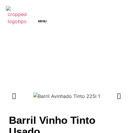
MENU
Barris de Vinho Usados
Tawny Port Casks
Ru
Barril Vinho Tinto
Usado