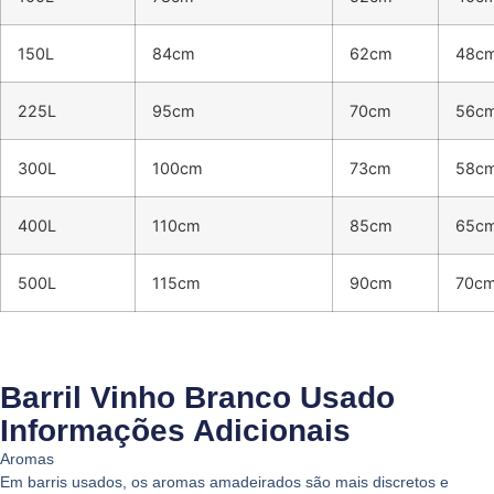
150L
84cm
62cm
48c
225L
95cm
70cm
56c
300L
100cm
73cm
58c
400L
110cm
85cm
65c
500L
115cm
90cm
70c
Barril Vinho Branco Usado
Informações Adicionais
Aromas
Em barris usados, os aromas amadeirados são mais discretos e