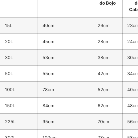
do Bojo
d
Cab
15L
40cm
26cm
23c
20L
45cm
28cm
24c
30L
53cm
38cm
30c
50L
55cm
42cm
34c
100L
78cm
52cm
40c
150L
84cm
62cm
48c
225L
95cm
70cm
56c
300L
100cm
73cm
58c