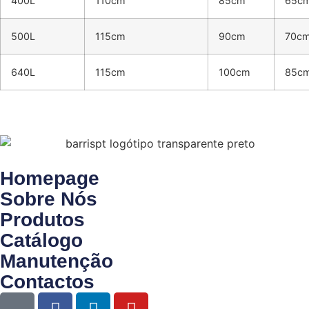
400L
110cm
85cm
65c
500L
115cm
90cm
70c
640L
115cm
100cm
85c
Homepage
Sobre Nós
Produtos
Catálogo
Manutenção
Contactos