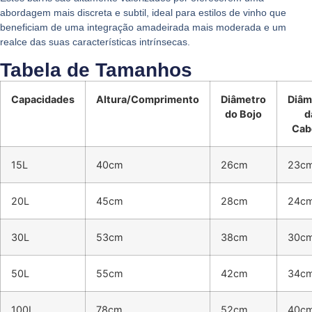
abordagem mais discreta e subtil, ideal para estilos de vinho que
beneficiam de uma integração amadeirada mais moderada e um
realce das suas características intrínsecas.
Tabela de Tamanhos
Capacidades
Altura/Comprimento
Diâmetro
Diâm
do Bojo
d
Cab
15L
40cm
26cm
23c
20L
45cm
28cm
24c
30L
53cm
38cm
30c
50L
55cm
42cm
34c
100L
78cm
52cm
40c