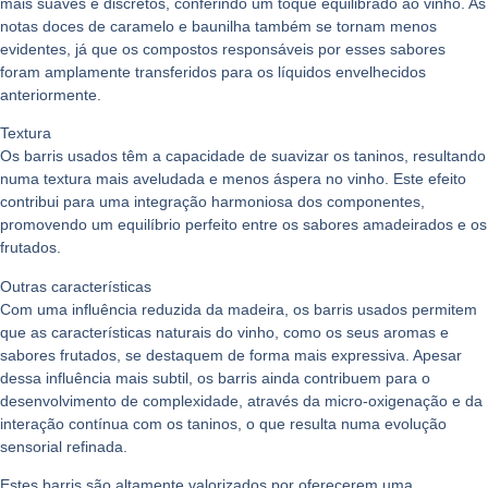
mais suaves e discretos, conferindo um toque equilibrado ao vinho. As
notas doces de
caramelo
e
baunilha
também se tornam menos
evidentes, já que os compostos responsáveis por esses sabores
foram amplamente transferidos para os líquidos envelhecidos
anteriormente.
Textura
Os barris usados têm a capacidade de suavizar os
taninos
, resultando
numa textura mais aveludada e menos áspera no vinho. Este efeito
contribui para uma integração harmoniosa dos componentes,
promovendo um equilíbrio perfeito entre os sabores amadeirados e os
frutados.
Outras características
Com uma influência reduzida da madeira, os barris usados permitem
que as características naturais do vinho, como os seus aromas e
sabores frutados, se destaquem de forma mais expressiva. Apesar
dessa influência mais subtil, os barris ainda contribuem para o
desenvolvimento de complexidade
, através da micro-oxigenação e da
interação contínua com os taninos, o que resulta numa evolução
sensorial refinada.
Estes barris são altamente valorizados por oferecerem uma