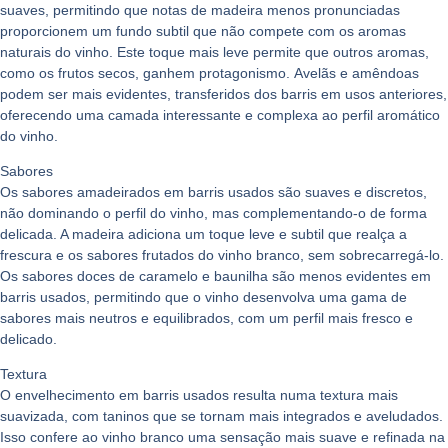
suaves, permitindo que notas de
madeira
menos pronunciadas
proporcionem um fundo subtil que não compete com os aromas
naturais do vinho. Este toque mais leve permite que outros aromas,
como os
frutos secos
, ganhem protagonismo.
Avelãs
e
amêndoas
podem ser mais evidentes, transferidos dos barris em usos anteriores,
oferecendo uma camada interessante e complexa ao perfil aromático
do vinho.
Sabores
Os sabores amadeirados em barris usados são
suaves e discretos
,
não dominando o perfil do vinho, mas complementando-o de forma
delicada. A madeira adiciona um toque leve e subtil que realça a
frescura e os sabores frutados do vinho branco, sem sobrecarregá-lo.
Os sabores doces de
caramelo
e
baunilha
são menos evidentes em
barris usados, permitindo que o vinho desenvolva uma gama de
sabores mais
neutros e equilibrados
, com um perfil mais fresco e
delicado.
Textura
O envelhecimento em barris usados resulta numa
textura mais
suavizada
, com taninos que se tornam mais integrados e aveludados.
Isso confere ao vinho branco uma sensação mais
suave e refinada
na