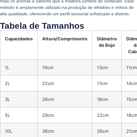
mais os aromas e sabores que a madeira confere ao conteúdo. Esse
método é amplamente utilizado na produção de whiskies e vinhos de
alta qualidade, oferecendo um perfil sensorial sofisticado e distinto.
Tabela de Tamanhos
Capacidades
Altura/Comprimento
Diâmetro
Diâm
do Bojo
d
Cab
1L
19cm
13cm
11cm
2L
22cm
17cm
14c
3L
26cm
18cm
15c
5L
29cm
22cm
18c
10L
36cm
26cm
21c